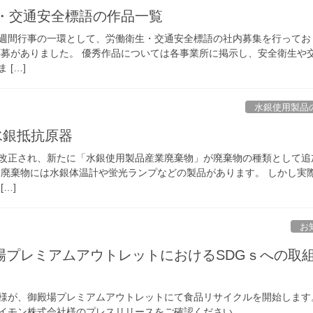
生・交通安全標語の作品一覧
週間行事の一環として、労働衛生・交通安全標語の社内募集を行ってお
件の応募がありました。 優秀作品については各事業所に掲示し、安全衛生や
 […]
水銀使用製品
：水銀抵抗原器
掃法が改正され、新たに「水銀使用製品産業廃棄物」が廃棄物の種類として追
業廃棄物には水銀体温計や蛍光ランプなどの製品があります。 しかし実
…]
お
場プレミアムアウトレットにおけるSDGｓへの取
様が、御殿場プレミアムアウトレットにて食品リサイクルを開始します
イモン株式会社様のプレスリリースをご確認ください。