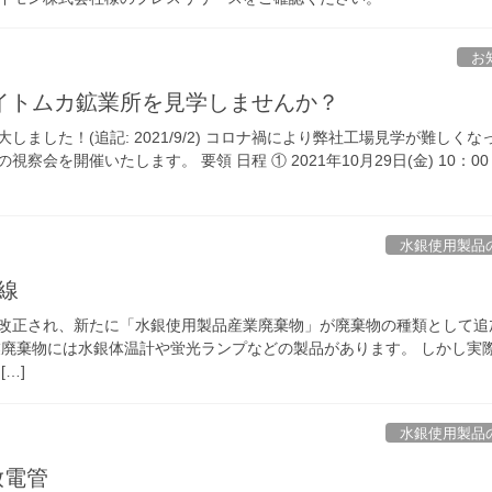
お
イトムカ鉱業所を見学しませんか？
ました！(追記: 2021/9/2) コロナ禍により弊社工場見学が難しくな
会を開催いたします。 要領 日程 ① 2021年10月29日(金) 10：00 ～
水銀使用製品
X線
掃法が改正され、新たに「水銀使用製品産業廃棄物」が廃棄物の種類として追
業廃棄物には水銀体温計や蛍光ランプなどの製品があります。 しかし実
…]
水銀使用製品
放電管