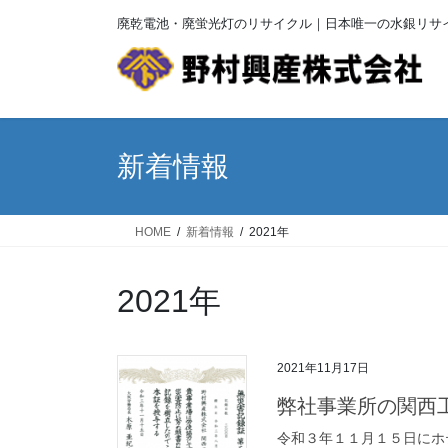
コ
ナ
廃乾電池・廃蛍光灯のリサイクル｜日本唯一の水銀リサ
ン
ビ
テ
ゲ
ン
ー
ツ
シ
へ
ョ
ス
ン
新着情報
キ
に
ッ
移
プ
動
HOME
新着情報
2021年
2021年
2021年11月17日
弊社事業所の関西
令和３年１１月１５日にホ