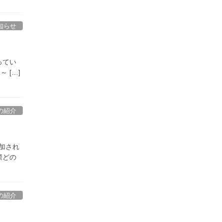
知らせ
ってい
 […]
の紹介
加され
際どの
の紹介