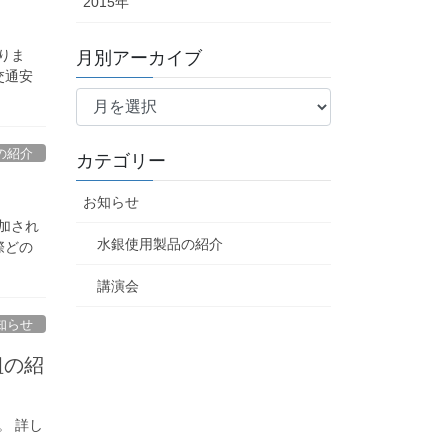
2015年
りま
月別アーカイブ
交通安
月
別
ア
の紹介
カテゴリー
ー
カ
お知らせ
イ
加され
ブ
水銀使用製品の紹介
際どの
講演会
知らせ
組の紹
。 詳し