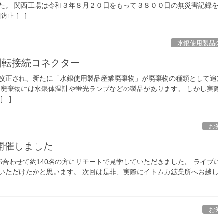
た。 関西工場は令和３年８月２０日をもって３８００日の無災害記録
止 […]
水銀使用製品
：回転接続コネクター
掃法が改正され、新たに「水銀使用製品産業廃棄物」が廃棄物の種類として追
業廃棄物には水銀体温計や蛍光ランプなどの製品があります。 しかし実
…]
お
開催しました
の部合わせて約140名の方にリモートで見学していただきました。 ライブ
いただけたかと思います。 次回は是非、実際にイトムカ鉱業所へお越
お