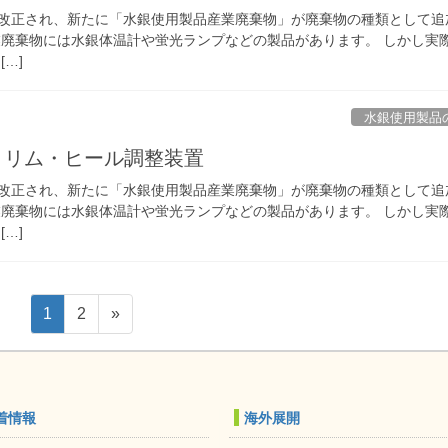
掃法が改正され、新たに「水銀使用製品産業廃棄物」が廃棄物の種類として追
業廃棄物には水銀体温計や蛍光ランプなどの製品があります。 しかし実
…]
水銀使用製品
：トリム・ヒール調整装置
掃法が改正され、新たに「水銀使用製品産業廃棄物」が廃棄物の種類として追
業廃棄物には水銀体温計や蛍光ランプなどの製品があります。 しかし実
…]
固
固
1
2
»
定
定
ペ
ペ
ー
ー
ジ
ジ
着情報
海外展開