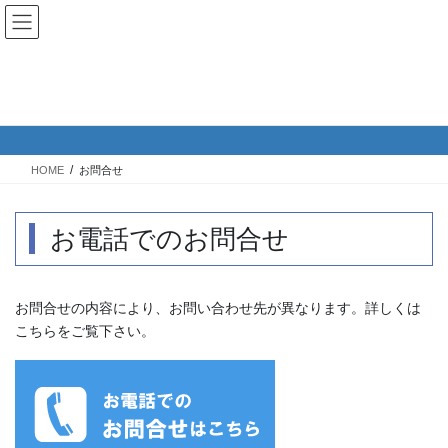
コ
ナ
English｜英語サイト
ン
ビ
テ
ゲ
ン
ー
ツ
シ
お問合せ
へ
ョ
ス
ン
キ
に
HOME
お問合せ
ッ
移
プ
動
お電話でのお問合せ
お問合せの内容により、お問い合わせ先が異なります。詳しくは
こちらをご覧下さい。