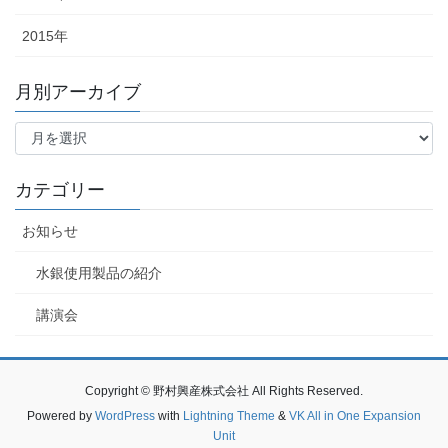
2015年
月別アーカイブ
月
別
ア
ー
カテゴリー
カ
イ
お知らせ
ブ
水銀使用製品の紹介
講演会
Copyright © 野村興産株式会社 All Rights Reserved.
Powered by
WordPress
with
Lightning Theme
&
VK All in One Expansion
Unit