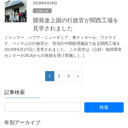
2019年6月28日
お知らせ
開発途上国の行政官が関西工場を
見学されました
ミャンマー、パプア・ニューギニア、東ティモール、ウクライ
ナ、ベトナムの行政官が、蛍光灯中間処理施設である関西工場を
2019年6月27日に見学されました。 この見学は（公財）地球環境
センターがJICAからの依頼を受け実施し […]
投
固
固
固
1
2
3
»
稿
定
定
定
の
ペ
ペ
ペ
記事検索
ペ
ー
ー
ー
ジ
ジ
ジ
ー
ジ
送
年別アーカイブ
り