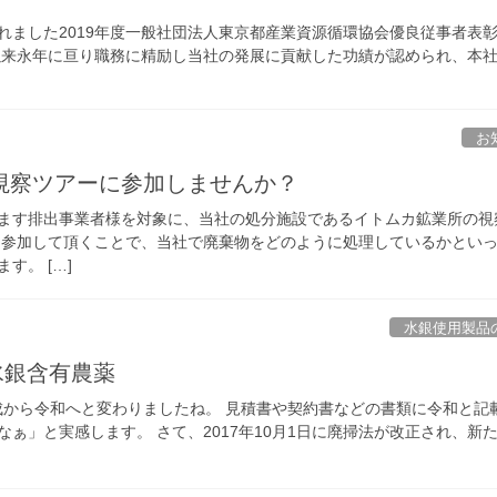
行われました2019年度一般社団法人東京都産業資源循環協会優良従事者表
以来永年に亘り職務に精励し当社の発展に貢献した功績が認められ、本
お
視察ツアーに参加しませんか？
ます排出事業者様を対象に、当社の処分施設であるイトムカ鉱業所の視
に参加して頂くことで、当社で廃棄物をどのように処理しているかとい
す。 […]
水銀使用製品
：水銀含有農薬
平成から令和へと変わりましたね。 見積書や契約書などの書類に令和と記
ぁ」と実感します。 さて、2017年10月1日に廃掃法が改正され、新