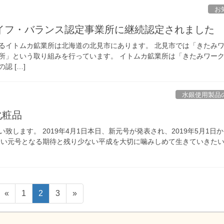
お
イフ・バランス認定事業所に継続認定されました
るイトムカ鉱業所は北海道の北見市にあります。 北見市では「きたみ
所」という取り組みを行っています。 イトムカ鉱業所は「きたみワー
認 […]
水銀使用製品
化粧品
致します。 2019年4月1日本日、新元号が発表され、2019年5月1日
しい元号となる期待と残り少ない平成を大切に噛みしめて生きていきた
固
固
固
«
1
2
3
»
定
定
定
ペ
ペ
ペ