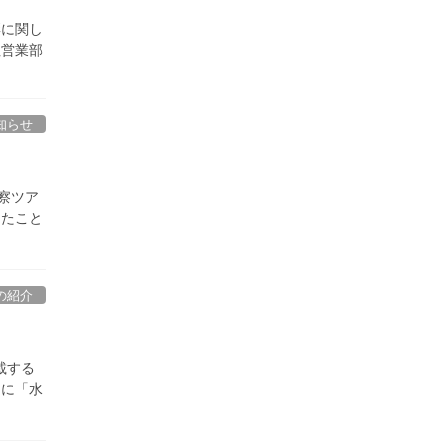
彰に関し
社営業部
知らせ
察ツア
ったこと
の紹介
載する
たに「水