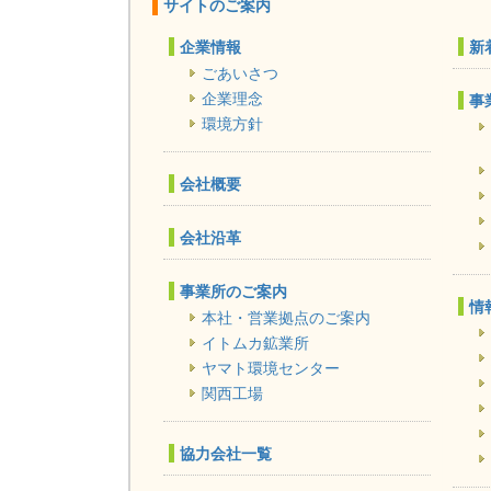
ペ
サイトのご案内
ー
企業情報
新
ジ
ごあいさつ
送
企業理念
事
り
環境方針
会社概要
会社沿革
事業所のご案内
情
本社・営業拠点のご案内
イトムカ鉱業所
ヤマト環境センター
関西工場
協力会社一覧