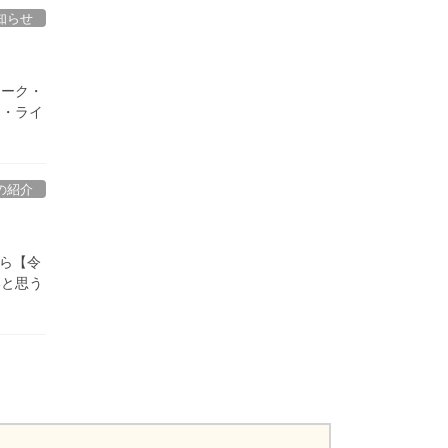
知らせ
ワーク・
ク・ライ
の紹介
から【令
いと思う