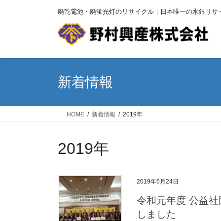
コ
ナ
廃乾電池・廃蛍光灯のリサイクル｜日本唯一の水銀リサ
ン
ビ
テ
ゲ
ン
ー
ツ
シ
へ
ョ
ス
ン
新着情報
キ
に
ッ
移
プ
動
HOME
新着情報
2019年
2019年
2019年6月24日
令和元年度 公益
しました