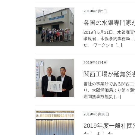
2019年6月5日
各国の水銀専門家
2019年5月31日、水銀
環境省、水俣条約事務局、及
た。 ワークショ […]
2019年6月4日
関西工場が延無災害
当社の事業所である関西工場
り、大阪労働局より第４類
期間無事故無災 […]
2019年5月28日
2019年度一般社
たしました