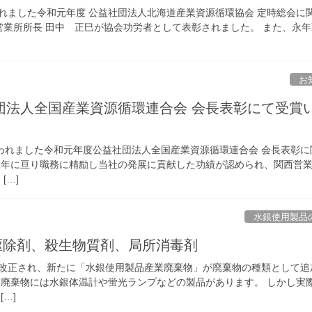
行われました令和元年度 公益社団法人北海道産業資源循環協会 定時総会に
幌営業所所長 田中 正巳が協会功労者として表彰されました。 また、永
お
団法人全国産業資源循環連合会 会長表彰にて受賞
行われました令和元年度公益社団法人全国産業資源循環連合会 会長表彰に
永年に亘り職務に精励し当社の発展に貢献した功績が認められ、関西営
[…]
水銀使用製品
9：駆除剤、殺生物質剤、局所消毒剤
掃法が改正され、新たに「水銀使用製品産業廃棄物」が廃棄物の種類として追
業廃棄物には水銀体温計や蛍光ランプなどの製品があります。 しかし実
…]