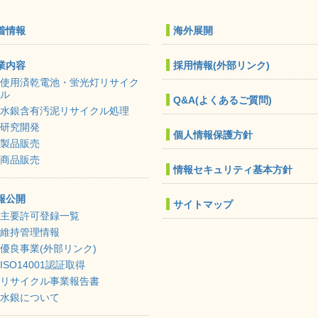
ー
ー
ー
ジ
ジ
ジ
着情報
海外展開
業内容
採用情報(外部リンク)
使用済乾電池・蛍光灯リサイク
ル
Q&A(よくあるご質問)
水銀含有汚泥リサイクル処理
研究開発
個人情報保護方針
製品販売
商品販売
情報セキュリティ基本方針
報公開
サイトマップ
主要許可登録一覧
維持管理情報
優良事業(外部リンク)
ISO14001認証取得
リサイクル事業報告書
水銀について