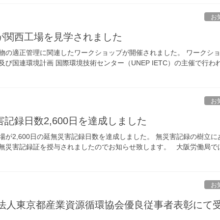
お
が関西工場を見学されました
廃棄物の適正管理に関連したワークショップが開催されました。 ワークシ
び国連環境計画 国際環境技術センター（UNEP IETC）の主催で行わ
お
記録日数2,600日を達成しました
が2,600日の延無災害記録日数を達成しました。 無災害記録の樹立に
無災害記録証を授与されましたのでお知らせ致します。 大阪労働局で
お
団法人東京都産業資源循環協会優良従事者表彰にて