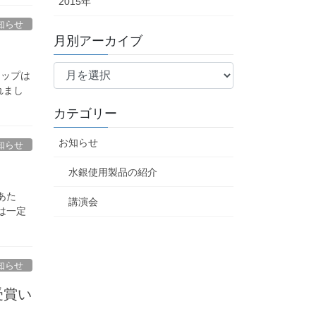
2015年
知らせ
月別アーカイブ
月
ョップは
別
れまし
ア
カテゴリー
ー
カ
お知らせ
知らせ
イ
ブ
水銀使用製品の紹介
あた
講演会
は一定
知らせ
受賞い