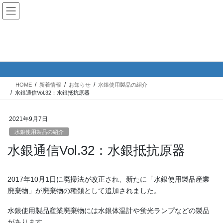
コ
ナ
English｜英語サイト
ン
ビ
テ
ゲ
ン
ー
ツ
シ
新着情報
へ
ョ
ス
ン
キ
に
HOME
新着情報
お知らせ
水銀使用製品の紹介
ッ
移
水銀通信Vol.32：水銀抵抗原器
プ
動
2021年9月7日
水銀使用製品の紹介
水銀通信Vol.32：水銀抵抗原器
2017年10月1日に廃掃法が改正され、新たに「水銀使用製品産業
廃棄物」が廃棄物の種類として追加されました。
水銀使用製品産業廃棄物には水銀体温計や蛍光ランプなどの製品
があります。