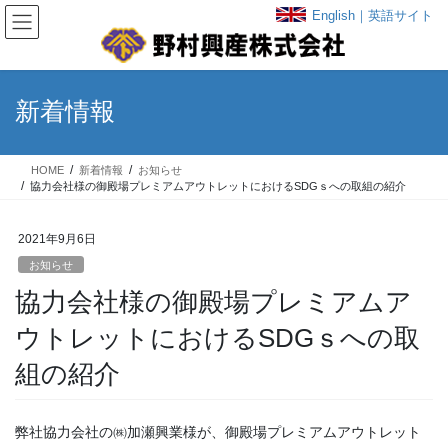
コ
ナ
English｜英語サイト
ン
ビ
テ
ゲ
ン
ー
ツ
シ
新着情報
へ
ョ
ス
ン
キ
に
HOME
新着情報
お知らせ
ッ
移
協力会社様の御殿場プレミアムアウトレットにおけるSDGｓへの取組の紹介
プ
動
2021年9月6日
お知らせ
協力会社様の御殿場プレミアムア
ウトレットにおけるSDGｓへの取
組の紹介
弊社協力会社の㈱加瀬興業様が、御殿場プレミアムアウトレット