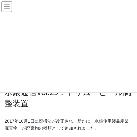
コ
ナ
English｜英語サイト
ン
ビ
テ
ゲ
ン
ー
ツ
シ
新着情報
へ
ョ
ス
ン
キ
に
HOME
新着情報
お知らせ
水銀使用製品の紹介
ッ
移
水銀通信Vol.29：トリム・ヒール調整装置
プ
動
2021年6月4日
水銀使用製品の紹介
水銀通信Vol.29：トリム・ヒール調
整装置
2017年10月1日に廃掃法が改正され、新たに「水銀使用製品産業
廃棄物」が廃棄物の種類として追加されました。