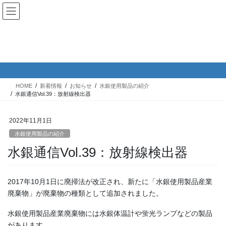
コ
ナ
English｜英語サイト
ン
ビ
テ
ゲ
ン
ー
ツ
シ
新着情報
へ
ョ
ス
ン
キ
に
HOME
新着情報
お知らせ
水銀使用製品の紹介
ッ
移
水銀通信Vol.39：放射線検出器
プ
動
2022年11月1日
水銀使用製品の紹介
水銀通信Vol.39：放射線検出器
2017年10月1日に廃掃法が改正され、新たに「水銀使用製品産業
廃棄物」が廃棄物の種類として追加されました。
水銀使用製品産業廃棄物には水銀体温計や蛍光ランプなどの製品
があります。