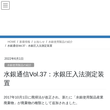
コ
ナ
English｜英語サイト
ン
ビ
テ
ゲ
ン
ー
ツ
シ
新着情報
へ
ョ
ス
ン
キ
に
HOME
新着情報
お知らせ
水銀使用製品の紹介
ッ
移
水銀通信Vol.37：水銀圧入法測定装置
プ
動
2022年6月1日
水銀使用製品の紹介
水銀通信Vol.37：水銀圧入法測定装
置
2017年10月1日に廃掃法が改正され、新たに「水銀使用製品産業
廃棄物」が廃棄物の種類として追加されました。