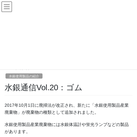
コ
ナ
English｜英語サイト
ン
ビ
テ
ゲ
ン
ー
ツ
シ
新着情報
へ
ョ
ス
ン
キ
に
HOME
新着情報
お知らせ
水銀使用製品の紹介
水銀通信Vol.20：ゴム
ッ
移
プ
動
2020年5月7日
水銀使用製品の紹介
水銀通信Vol.20：ゴム
2017年10月1日に廃掃法が改正され、新たに「水銀使用製品産業
廃棄物」が廃棄物の種類として追加されました。
水銀使用製品産業廃棄物には水銀体温計や蛍光ランプなどの製品
があります。