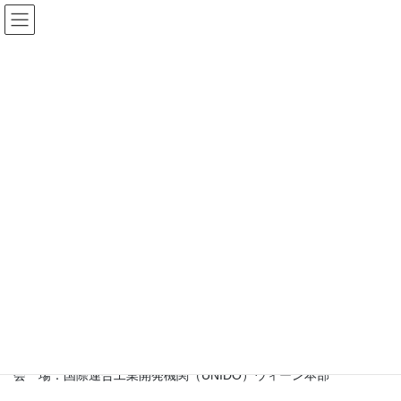
コ
ナ
English｜英語サイト
ン
ビ
テ
ゲ
ン
ー
ツ
シ
新着情報
へ
ョ
ス
ン
キ
に
HOME
新着情報
お知らせ
ッ
移
ウィーン本部での水銀廃棄物専門家会議に参加いたしました
プ
動
2018年10月9日
お知らせ
ウィーン本部での水銀廃棄物専門
家会議に参加いたしました
開催日：平成30年9月10日～11日
会 場：国際連合工業開発機関（UNIDO）ウィーン本部