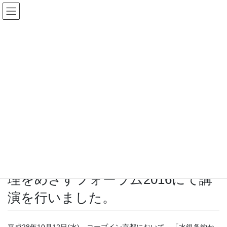
コ
ナ
English｜英語サイト
ン
ビ
テ
ゲ
ン
ー
ツ
シ
新着情報
へ
ョ
ス
ン
キ
に
HOME
新着情報
お知らせ
ッ
移
水銀条約から3年 蛍光管の適正処理をめざすフォーラム2016にて講演を行いま
プ
動
した。
2016年10月13日
お知らせ
水銀条約から3年 蛍光管の適正処
理をめざすフォーラム2016にて講
演を行いました。