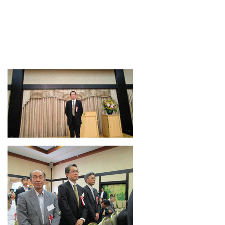
国産業廃棄物連合会会長表彰に関し、入社以来永年に亘り職務に
精励し当社の発展に貢献した功績が認められ、イトムカ鉱業所環
境技術課の宮嶋 敏が優良従業者表彰を受賞いたしました。