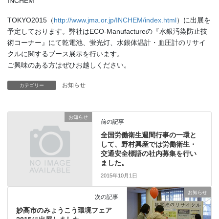
INCHEM
TOKYO2015（
http://www.jma.or.jp/INCHEM/index.html
）に出展を
予定しております。弊社はECO-Manufactureの『水銀汚染防止技
術コーナー』にて乾電池、蛍光灯、水銀体温計・血圧計のリサイ
クルに関するブース展示を行います。
ご興味のある方はぜひお越しください。
お知らせ
カテゴリー
お知らせ
前の記事
全国労働衛生週間行事の一環と
して、野村興産では労働衛生・
交通安全標語の社内募集を行い
ました。
2015年10月1日
お知らせ
次の記事
妙高市のみょうこう環境フェア