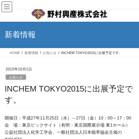
コ
ナ
English｜英語サイト
ン
ビ
テ
ゲ
ン
ー
ツ
シ
新着情報
へ
ョ
ス
ン
キ
に
HOME
新着情報
お知らせ
INCHEM TOKYO2015に出展予定です。
ッ
移
プ
動
2015年10月1日
お知らせ
INCHEM TOKYO2015に出展予定で
す。
開催日：平成27年11月25日（水）～27日（金）10：00～17：00
会 場：東京ビックサイト（有明・東京国際展示場 東1ホール）
公益社団法人化学工学会、一般社団法人日本能率協会主催の