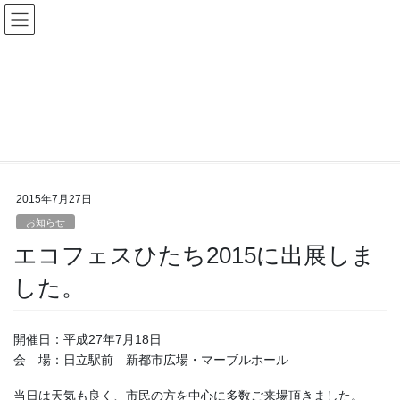
コ
ナ
English｜英語サイト
ン
ビ
テ
ゲ
ン
ー
ツ
シ
新着情報
へ
ョ
ス
ン
キ
に
HOME
新着情報
お知らせ
エコフェスひたち2015に出展しました。
ッ
移
プ
動
2015年7月27日
お知らせ
エコフェスひたち2015に出展しま
した。
開催日：平成27年7月18日
会 場：日立駅前 新都市広場・マーブルホール
当日は天気も良く、市民の方を中心に多数ご来場頂きました。